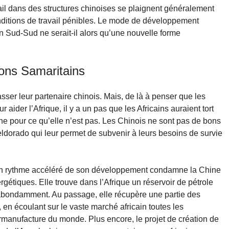
vail dans des structures chinoises se plaignent généralement
nditions de travail pénibles. Le mode de développement
on Sud-Sud ne serait-il alors qu’une nouvelle forme
ons Samaritains
asser leur partenaire chinois. Mais, de là à penser que les
r aider l’Afrique, il y a un pas que les Africains auraient tort
hine pour ce qu’elle n’est pas. Les Chinois ne sont pas de bons
eldorado qui leur permet de subvenir à leurs besoins de survie
 un rythme accéléré de son développement condamne la Chine
gétiques. Elle trouve dans l’Afrique un réservoir de pétrole
 abondamment. Au passage, elle récupère une partie des
n écoulant sur le vaste marché africain toutes les
ermanufacture du monde. Plus encore, le projet de création de