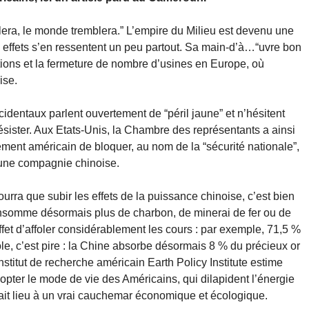
llera, le monde tremblera.” L’empire du Milieu est devenu une
 effets s’en ressentent un peu partout. Sa main-d’à…“uvre bon
ons et la fermeture de nombre d’usines en Europe, où
ise.
identaux parlent ouvertement de “péril jaune” et n’hésitent
ésister. Aux Etats-Unis, la Chambre des représentants a ainsi
ent américain de bloquer, au nom de la “sécurité nationale”,
 une compagnie chinoise.
urra que subir les effets de la puissance chinoise, c’est bien
somme désormais plus de charbon, de minerai de fer ou de
ffet d’affoler considérablement les cours : par exemple, 71,5 %
le, c’est pire : la Chine absorbe désormais 8 % du précieux or
institut de recherche américain Earth Policy Institute estime
opter le mode de vie des Américains, qui dilapident l’énergie
rait lieu à un vrai cauchemar économique et écologique.