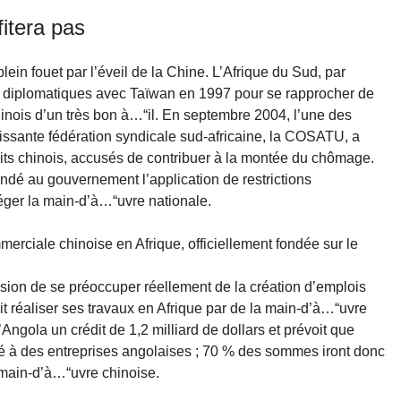
fitera pas
 plein fouet par l’éveil de la Chine. L’Afrique du Sud, par
s diplomatiques avec Taïwan en 1997 pour se rapprocher de
inois d’un très bon à…“il. En septembre 2004, l’une des
issante fédération syndicale sud-africaine, la COSATU, a
ts chinois, accusés de contribuer à la montée du chômage.
dé au gouvernement l’application de restrictions
téger la main-d’à…“uvre nationale.
mmerciale chinoise en Afrique, officiellement fondée sur le
sion de se préoccuper réellement de la création d’emplois
fait réaliser ses travaux en Afrique par de la main-d’à…“uvre
Angola un crédit de 1,2 milliard de dollars et prévoit que
ué à des entreprises angolaises ; 70 % des sommes iront donc
a main-d’à…“uvre chinoise.