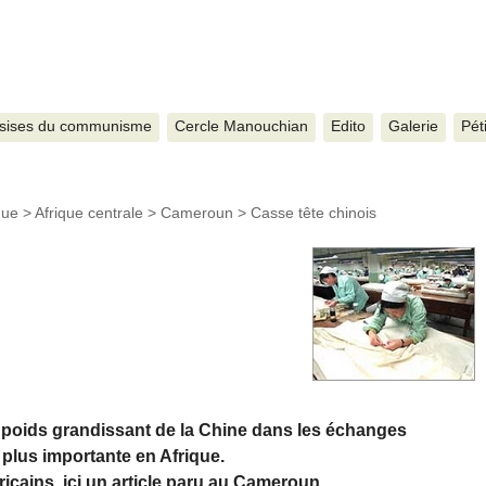
sises du communisme
Cercle Manouchian
Edito
Galerie
Pét
que
>
Afrique centrale
>
Cameroun
>
Casse tête chinois
le poids grandissant de la Chine dans les échanges
 plus importante en Afrique.
ricains, ici un article paru au Cameroun.