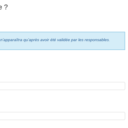
e ?
 n’apparaîtra qu’après avoir été validée par les responsables.