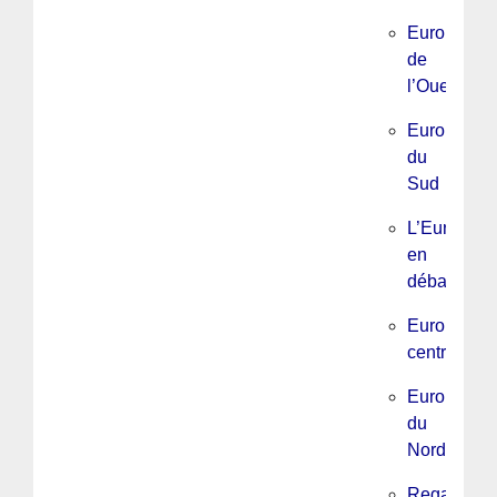
Europe
de
l’Ouest
Europe
du
Sud
L’Europe
en
débats
Europe
centrale
Europe
du
Nord
Regards