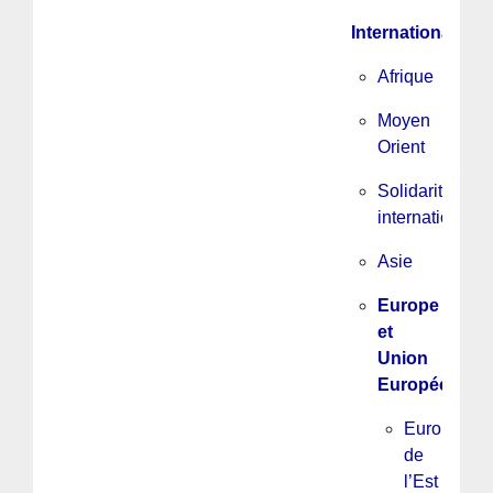
International
Afrique
Moyen
Orient
Solidarité
internationale
Asie
Europe
et
Union
Européenne
Europe
de
l’Est