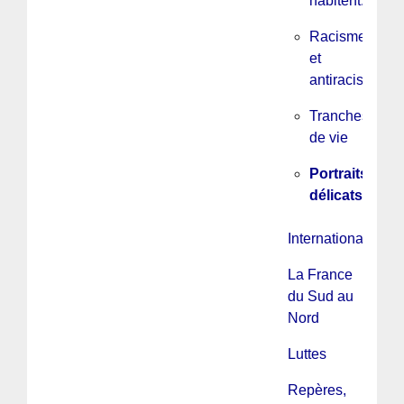
habitent...
Racisme
et
antiracisme
Tranches
de vie
Portraits
délicats...
International
La France
du Sud au
Nord
Luttes
Repères,