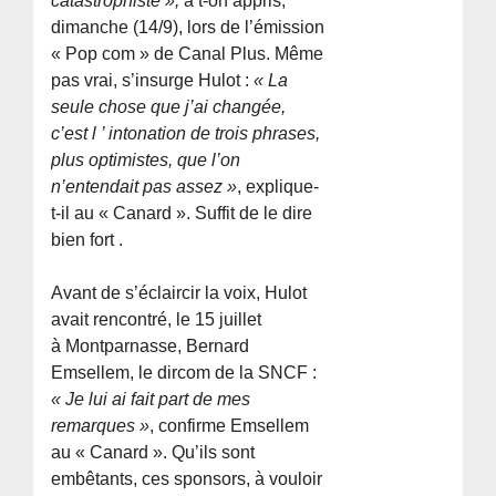
catastrophiste »,
a t-on appris,
dimanche (14/9), lors de l’émission
« Pop com » de Canal Plus. Même
pas vrai, s’insurge Hulot :
« La
seule chose que j’ai changée,
c’est l ’ intonation de trois phrases,
plus optimistes, que l’on
n’entendait pas assez »
, explique-
t-il au « Canard ». Suffit de le dire
bien fort .
Avant de s’éclaircir la voix, Hulot
avait rencontré, le 15 juillet
à Montparnasse, Bernard
Emsellem, le dircom de la SNCF :
« Je lui ai fait part de mes
remarques »
, confirme Emsellem
au « Canard ». Qu’ils sont
embêtants, ces sponsors, à vouloir