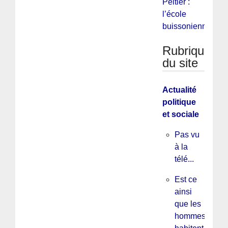
Peltier :
l’école
buissonienne.
Rubriques
du site
Actualité
politique
et sociale
Pas vu
à la
télé...
Est ce
ainsi
que les
hommes