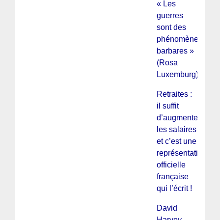
« Les
guerres
sont des
phénomènes
barbares »
(Rosa
Luxemburg)
Retraites :
il suffit
d’augmenter
les salaires
et c’est une
représentation
officielle
française
qui l’écrit !
David
Harvey,