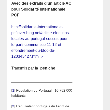
Avec des extraits d’un article AC
pour Solidarité Internationale
PCF
http://solidarite-internationale-
pcf.over-blog.net/article-elections-
locales-au-portugal-succes-pour-
le-parti-communiste-11-12-et-
effondrement-du-bloc-de-
120343427.html
Transmis par
la_peniche
[
1
]
Population du Portugal : 10 782 000
habitants.
[
2
]
L’équivalent portugais du Front de