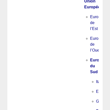
Union
Européenne
Europe
de
l’Est
Europe
de
l’Ouest
Europe
du
Sud
Italie
Espagn
Grèce