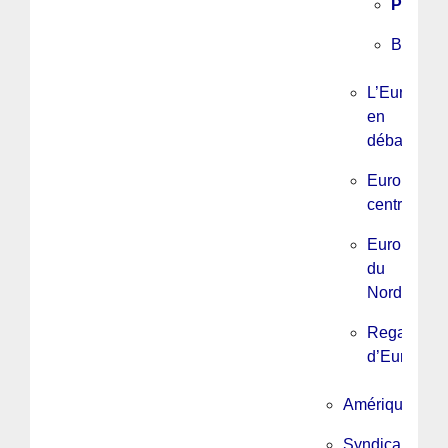
Portuga
Balkan
L’Europe
en
débats
Europe
centrale
Europe
du
Nord
Regards
d’Europe
Amérique
Syndicalisme