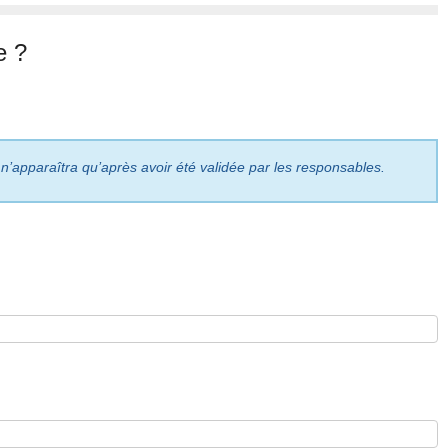
e ?
 n’apparaîtra qu’après avoir été validée par les responsables.