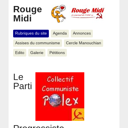
Rouge
Midi
Rubriques du site
Agenda
Annonces
Assises du communisme
Cercle Manouchian
Edito
Galerie
Pétitions
Le
Parti