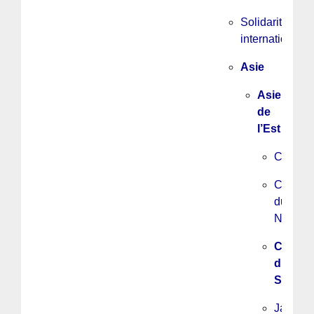
Solidarité
internationale
Asie
Asie
de
l’Est
Chine
Corée
du
Nord
Corée
du
Sud
Japon