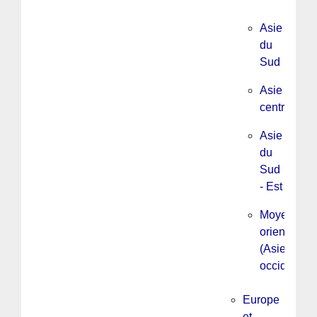
Asie
du
Sud
Asie
centrale
Asie
du
Sud
- Est
Moyen
orient
(Asie
occidentale
Europe
et