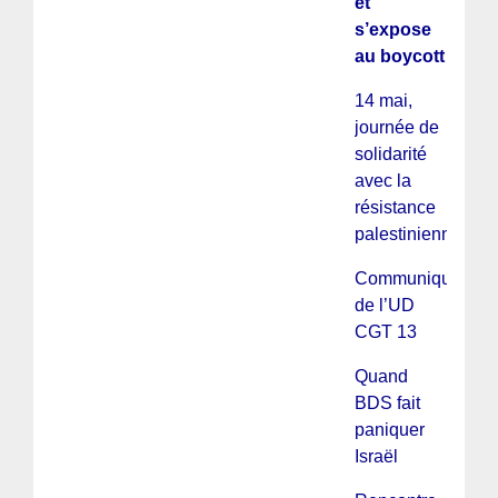
et
s’expose
au boycott
14 mai,
journée de
solidarité
avec la
résistance
palestinienne
Communiqué
de l’UD
CGT 13
Quand
BDS fait
paniquer
Israël