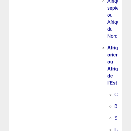
Afrique
septentrion
ou
Afrique
du
Nord
Afrique
orientale
ou
Afrique
de
l’Est
Comore
Burundi
Soudan
La