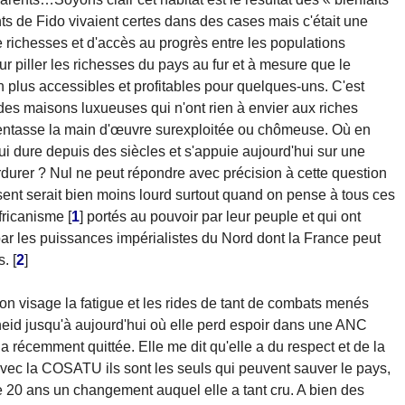
ts de Fido vivaient certes dans des cases mais c'était une
e richesses et d'accès au progrès entre les populations
our piller les richesses du pays au fur et à mesure que le
n plus accessibles et profitables pour quelques-uns. C'est
s des maisons luxueuses qui n'ont rien à envier aux riches
s'entasse la main d'œuvre surexploitée ou chômeuse. Où en
qui dure depuis des siècles et s'appuie aujourd'hui sur une
rdurer ? Nul ne peut répondre avec précision à cette question
sent serait bien moins lourd surtout quand on pense à tous ces
africanisme
[
1
]
portés au pouvoir par leur peuple et qui ont
ar les puissances impérialistes du Nord dont la France peut
s.
[
2
]
son visage la fatigue et les rides de tant de combats menés
heid jusqu'à aujourd'hui où elle perd espoir dans une ANC
a récemment quittée. Elle me dit qu'elle a du respect et de la
ec la COSATU ils sont les seuls qui peuvent sauver le pays,
de 20 ans un changement auquel elle a tant cru. A bien des