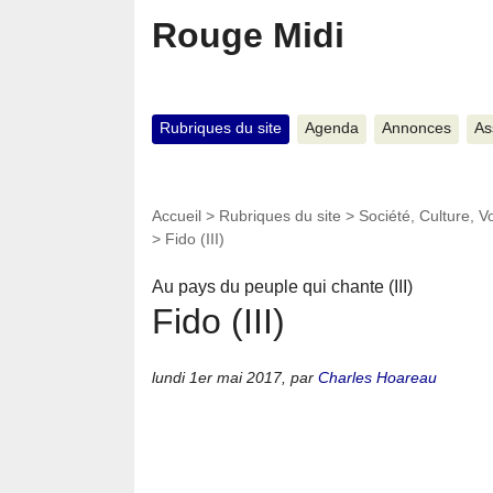
Rouge Midi
Rubriques du site
Agenda
Annonces
As
Accueil
>
Rubriques du site
>
Société, Culture, 
>
Fido (III)
Au pays du peuple qui chante (III)
Fido (III)
lundi 1er mai 2017
,
par
Charles Hoareau