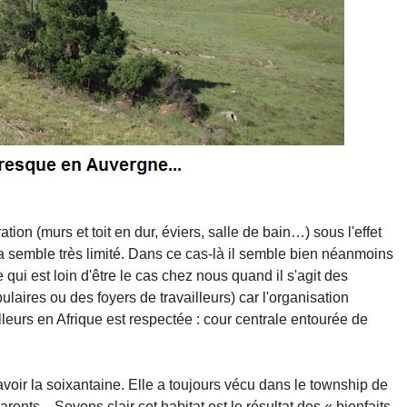
ation (murs et toit en dur, éviers, salle de bain…) sous l'effet
emble très limité. Dans ce cas-là il semble bien néanmoins
 qui est loin d'être le cas chez nous quand il s'agit des
ulaires ou des foyers de travailleurs) car l'organisation
lleurs en Afrique est respectée : cour centrale entourée de
voir la soixantaine. Elle a toujours vécu dans le township de
nts…Soyons clair cet habitat est le résultat des « bienfaits