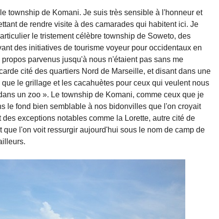
 le township de Komani. Je suis très sensible à l'honneur et
ttant de rendre visite à des camarades qui habitent ici. Je
particulier le tristement célèbre township de Soweto, des
ant des initiatives de tourisme voyeur pour occidentaux en
es propos parvenus jusqu'à nous n'étaient pas sans me
carde cité des quartiers Nord de Marseille, et disant dans une
s que le grillage et les cacahuètes pour ceux qui veulent nous
 dans un zoo ». Le township de Komani, comme ceux que je
ans le fond bien semblable à nos bidonvilles que l'on croyait
t des exceptions notables comme la Lorette, autre cité de
t que l'on voit ressurgir aujourd'hui sous le nom de camp de
illeurs.