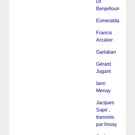
Dr
Benjelloun
Esmeralda
Francis
Arzalier
Garlaban
Gérard
Jugant
Iann
Menay
Jacques
Sapir ,
transmis
par linsay