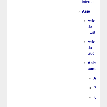
internationale
Asie
Asie
de
l’Est
Asie
du
Sud
Asie
centrale
Afghan
Pakista
Kirghizi