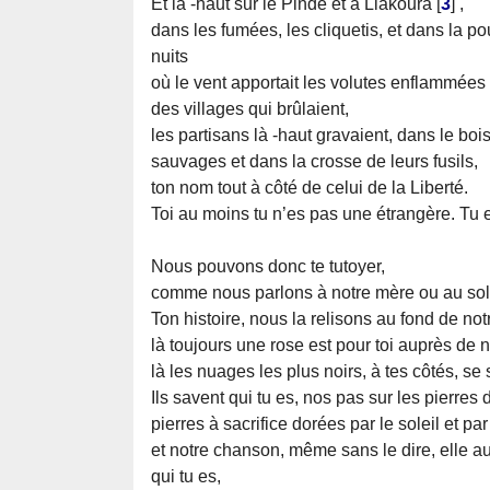
Et là -haut sur le Pinde et à Liakoura
[
3
]
,
dans les fumées, les cliquetis, et dans la po
nuits
où le vent apportait les volutes enflammées
des villages qui brûlaient,
les partisans là -haut gravaient, dans le bo
sauvages et dans la crosse de leurs fusils,
ton nom tout à côté de celui de la Liberté.
Toi au moins tu n’es pas une étrangère. Tu e
Nous pouvons donc te tutoyer,
comme nous parlons à notre mère ou au sole
Ton histoire, nous la relisons au fond de not
là toujours une rose est pour toi auprès de 
là les nuages les plus noirs, à tes côtés, se 
Ils savent qui tu es, nos pas sur les pierres d
pierres à sacrifice dorées par le soleil et par
et notre chanson, même sans le dire, elle au
qui tu es,