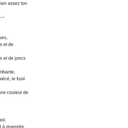
 bien assez ton
s –
ues,
s et de
s et de joncs
ombante,
écé, le fusil
âne couleur de
il.
l à revendre,