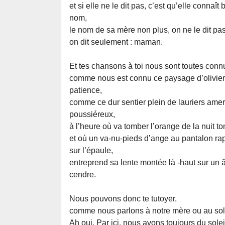
et si elle ne le dit pas, c’est qu’elle connaît
nom,
le nom de sa mère non plus, on ne le dit pa
on dit seulement : maman.
Et tes chansons à toi nous sont toutes conn
comme nous est connu ce paysage d’olivier
patience,
comme ce dur sentier plein de lauriers amer
poussiéreux,
à l’heure où va tomber l’orange de la nuit t
et où un va-nu-pieds d’ange au pantalon rapi
sur l’épaule,
entreprend sa lente montée là -haut sur un 
cendre.
Nous pouvons donc te tutoyer,
comme nous parlons à notre mère ou au sole
Ah oui. Par ici, nous avons toujours du solei