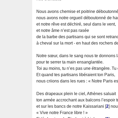
Nous avons chemise et poitrine déboutonn
nous avons notre orgueil déboutonné de ha
et notre rêve est déchiré, seul dans le vent,
et notre âme n’est pas rasée
de la barbe des partisans qui se sont retran
à cheval sur la mort - en haut des rochers de
Notre sœur, dans le sang nous te donnons l
pour te serrer ta main ensanglantée.
Toi au moins, tu n’es pas une étrangère. Tu 
Et quand tes partisans libéraient ton Paris,
nous criions dans les rues : « Notre Paris est
Des drapeaux plein le ciel, Athènes saluait
ton armée accrochant aux balcons l’espoir tr
et sur les bancs de notre Kaissariani
[
2
]
nous
« Vive notre France libre ! »