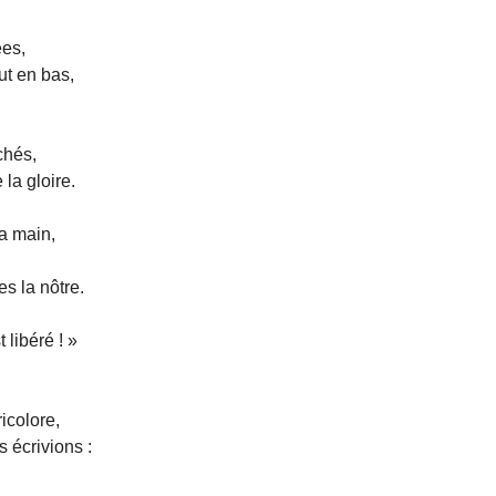
ées,
ut en bas,
chés,
 la gloire.
a main,
es la nôtre.
 libéré ! »
icolore,
 écrivions :