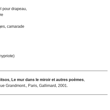
el pour drapeau,
re
uges, camarade
ypriote)
itsos, Le mur dans le miroir et autres poèmes
,
que Grandmont., Paris, Gallimard, 2001.