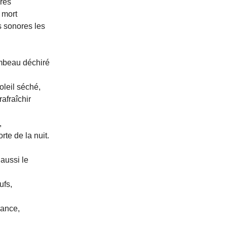
ères
 mort
s sonores les
mbeau déchiré
leil séché,
afraîchir
,
te de la nuit.
 aussi le
ufs,
rance,