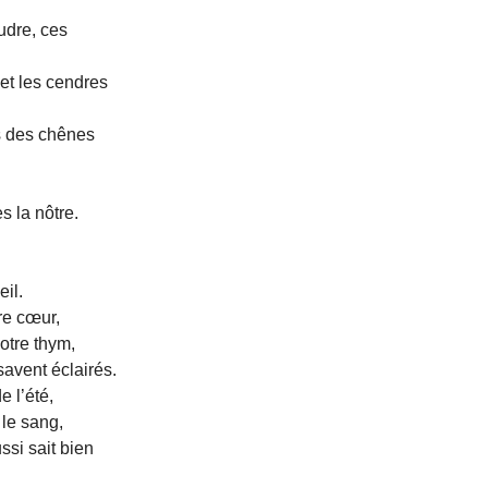
udre, ces
 et les cendres
is des chênes
s la nôtre.
il.
re cœur,
notre thym,
savent éclairés.
e l’été,
 le sang,
ssi sait bien