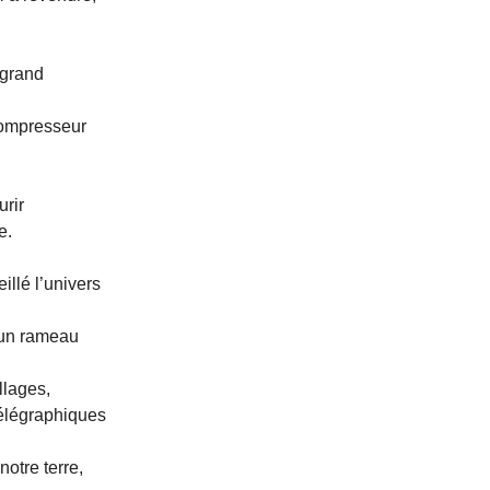
 grand
compresseur
urir
e.
illé l’univers
 un rameau
llages,
télégraphiques
otre terre,