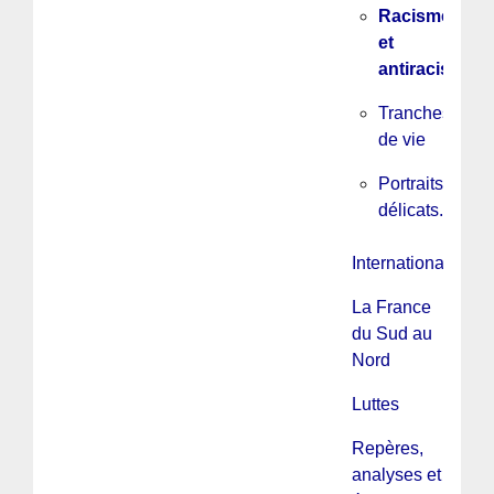
Racisme
et
antiracisme
Tranches
de vie
Portraits
délicats...
International
La France
du Sud au
Nord
Luttes
Repères,
analyses et