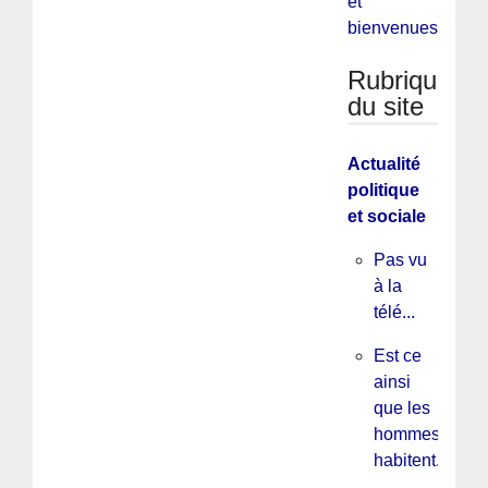
et
bienvenues
Rubriques
du site
Actualité
politique
et sociale
Pas vu
à la
télé...
Est ce
ainsi
que les
hommes
habitent...