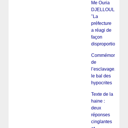
Me Ouria
DJELLOULI :
"La
préfecture
a réagi de
façon
disproportionnée"
Commémoration
de
l’esclavage,
le bal des
hypocrites
Texte de la
haine :
deux
réponses
cinglantes