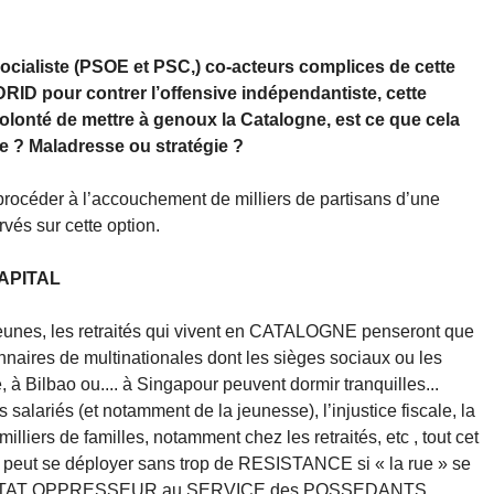
Socialiste (PSOE et PSC,) co-acteurs complices de cette
RID pour contrer l’offensive indépendantiste, cette
volonté de mettre à genoux la Catalogne, est ce que cela
e ? Maladresse ou stratégie ?
 procéder à l’accouchement de milliers de partisans d’une
rvés sur cette option.
 CAPITAL
 jeunes, les retraités qui vivent en CATALOGNE penseront que
nnaires de multinationales dont les sièges sociaux ou les
e, à Bilbao ou.... à Singapour peuvent dormir tranquilles...
s salariés (et notamment de la jeunesse), l’injustice fiscale, la
illiers de familles, notamment chez les retraités, etc , tout cet
eut se déployer sans trop de RESISTANCE si « la rue » se
 de l’ETAT OPPRESSEUR au SERVICE des POSSEDANTS,