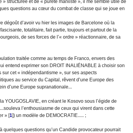
 » structurée et de « pureté marxiste », il me semble utile de
uelques questions au cœur du combat de classe qui se joue en
otre dégoût d’avoir vu hier les images de Barcelone où la
scisante, totalitaire, fait partie, toujours et partout de la
geois, de ses forces de l’« ordre » réactionnaire, de sa
pulation traitée comme au temps de Franco, envers des
 qui entend exprimer son DROIT INALIÉNABLE à choisir son
ns sur cet « indépendantisme », sur ses aspects
olitiques au service du Capital, rêvent d’une Europe des
sein d’une Europe supranationale...
er la YOUGOSLAVIE, en créant le Kosovo sous l’égide de
..souleva l’enthousiasme de ceux qui virent dans cette
er »
[
1
]
) un modèle de DEMOCRATIE..... ;
 à quelques questions qu’un Candide provocateur pourrait