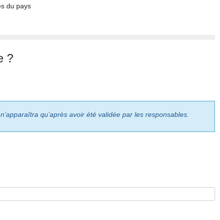
es du pays
e ?
 n’apparaîtra qu’après avoir été validée par les responsables.