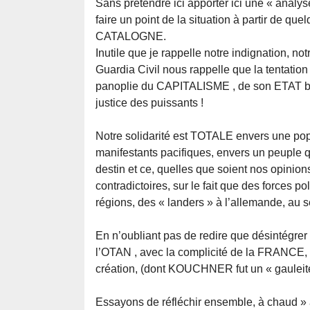
Sans prétendre ici apporter ici une « analyse
faire un point de la situation à partir de q
CATALOGNE.
Inutile que je rappelle notre indignation, n
Guardia Civil nous rappelle que la tentation fa
panoplie du CAPITALISME , de son ETAT bour
justice des puissants !
Notre solidarité est TOTALE envers une po
manifestants pacifiques, envers un peuple
destin et ce, quelles que soient nos opinio
contradictoires, sur le fait que des forces p
régions, des « landers » à l’allemande, au 
En n’oubliant pas de redire que désintégr
l’OTAN , avec la complicité de la FRANCE, .
création, (dont KOUCHNER fut un « gauleit
Essayons de réfléchir ensemble, à chaud »