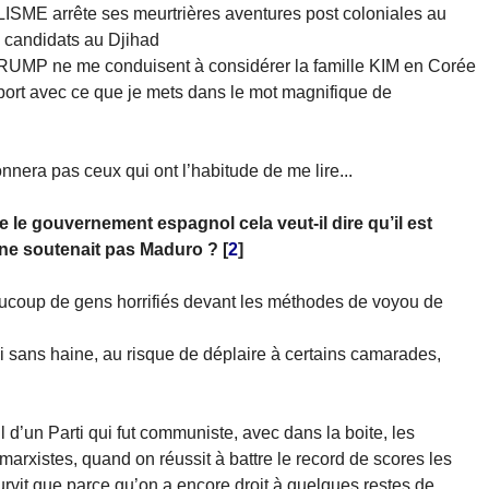
SME arrête ses meurtrières aventures post coloniales au
 candidats au Djihad
RUMP ne me conduisent à considérer la famille KIM en Corée
t avec ce que je mets dans le mot magnifique de
nnera pas ceux qui ont l’habitude de me lire...
 le gouvernement espagnol cela veut-il dire qu’il est
 ne soutenait pas Maduro ?
[
2
]
ucoup de gens horrifiés devant les méthodes de voyou de
sans haine, au risque de déplaire à certains camarades,
 d’un Parti qui fut communiste, avec dans la boite, les
rxistes, quand on réussit à battre le record de scores les
survit que parce qu’on a encore droit à quelques restes de