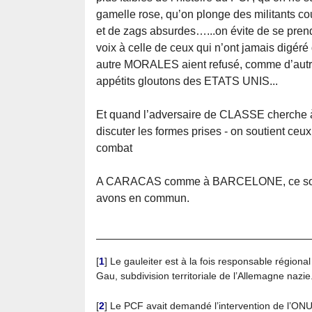
gamelle rose, qu’on plonge des militants co
et de zags absurdes…...on évite de se pren
voix à celle de ceux qui n’ont jamais d
autre MORALES aient refusé, comme d’autres
appétits gloutons des ETATS UNIS...
Et quand l’adversaire de CLASSE cherche à
discuter les formes prises - on soutient ceu
combat
A CARACAS comme à BARCELONE, ce sont
avons en commun.
[
1
]
Le gauleiter est à la fois responsable régional
Gau, subdivision territoriale de l’Allemagne nazie
[
2
]
Le PCF avait demandé l’intervention de l’ON